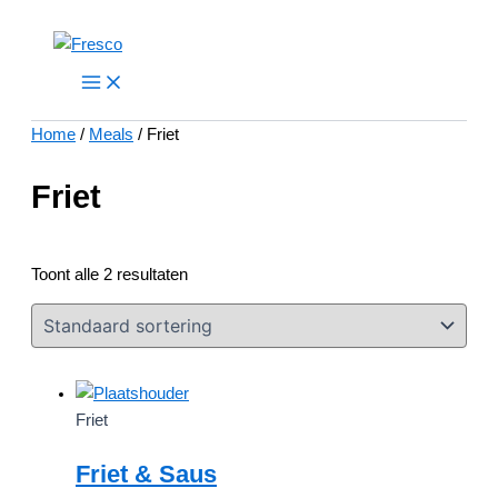
Ga
naar
Main
Menu
de
inhoud
Home
/
Meals
/ Friet
Friet
Toont alle 2 resultaten
Friet
Friet & Saus