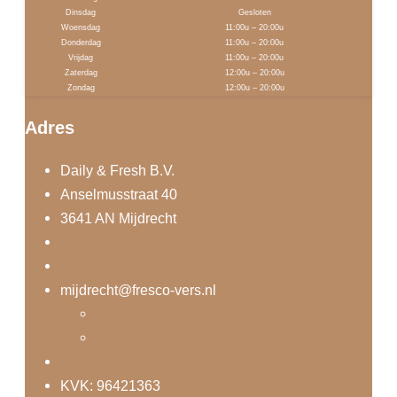
Dinsdag
Gesloten
Woensdag
11:00u – 20:00u
Donderdag
11:00u – 20:00u
Vrijdag
11:00u – 20:00u
Zaterdag
12:00u – 20:00u
Zondag
12:00u – 20:00u
Adres
Daily & Fresh B.V.
Anselmusstraat 40
3641 AN Mijdrecht
mijdrecht@fresco-vers.nl
KVK: 96421363