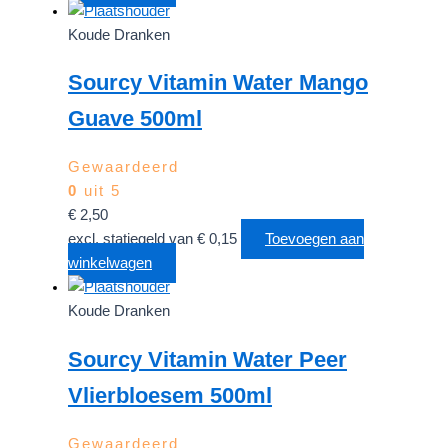
Koude Dranken
Sourcy Vitamin Water Mango
Guave 500ml
Gewaardeerd
0
uit 5
€
2,50
excl. statiegeld van
€
0,15
Toevoegen aan
winkelwagen
Koude Dranken
Sourcy Vitamin Water Peer
Vlierbloesem 500ml
Gewaardeerd