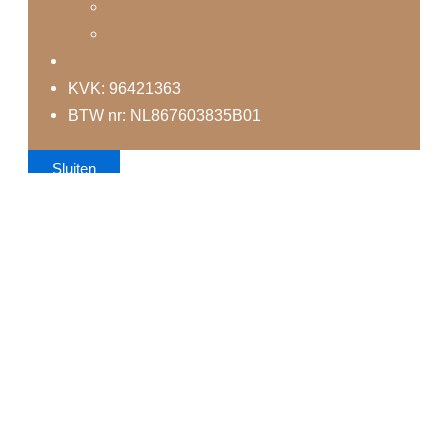
KVK: 96421363
BTW nr: NL867603835B01
Sluiten
Uw bestelling
Geen producten in je winkelmand.
Geen producten in de winkelwagen.
Verder winkelen
Find locations near you
Discover a location near you with delivery or pickup options