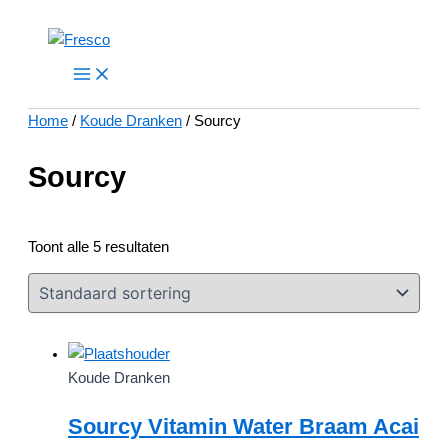
Ga
naar
Main
Menu
de
inhoud
Home
/
Koude Dranken
/ Sourcy
Sourcy
Toont alle 5 resultaten
Koude Dranken
Sourcy Vitamin Water Braam Acai