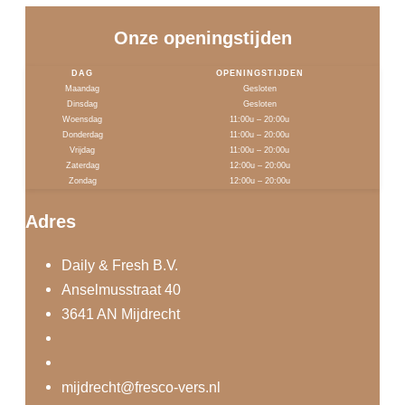
Onze openingstijden
DAG
OPENINGSTIJDEN
Maandag
Gesloten
Dinsdag
Gesloten
Woensdag
11:00u – 20:00u
Donderdag
11:00u – 20:00u
Vrijdag
11:00u – 20:00u
Zaterdag
12:00u – 20:00u
Zondag
12:00u – 20:00u
Adres
Daily & Fresh B.V.
Anselmusstraat 40
3641 AN Mijdrecht
mijdrecht@fresco-vers.nl