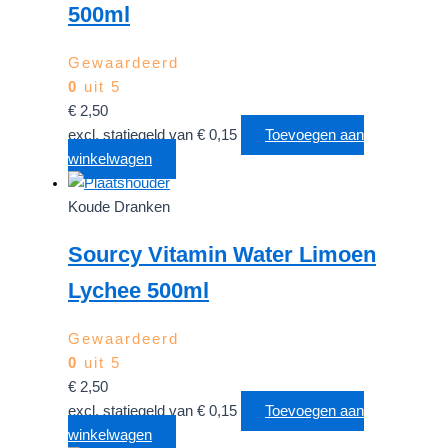
500ml
Gewaardeerd
0
uit 5
€
2,50
excl. statiegeld van
€
0,15
Toevoegen aan
winkelwagen
Koude Dranken
Sourcy Vitamin Water Limoen
Lychee 500ml
Gewaardeerd
0
uit 5
€
2,50
excl. statiegeld van
€
0,15
Toevoegen aan
winkelwagen