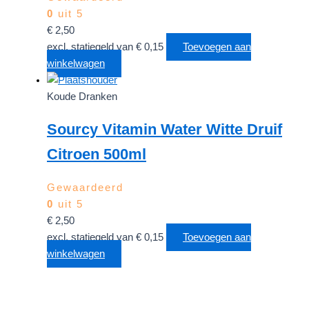
0
uit 5
€
2,50
excl. statiegeld van
€
0,15
Toevoegen aan
winkelwagen
Koude Dranken
Sourcy Vitamin Water Witte Druif
Citroen 500ml
Gewaardeerd
0
uit 5
€
2,50
excl. statiegeld van
€
0,15
Toevoegen aan
winkelwagen